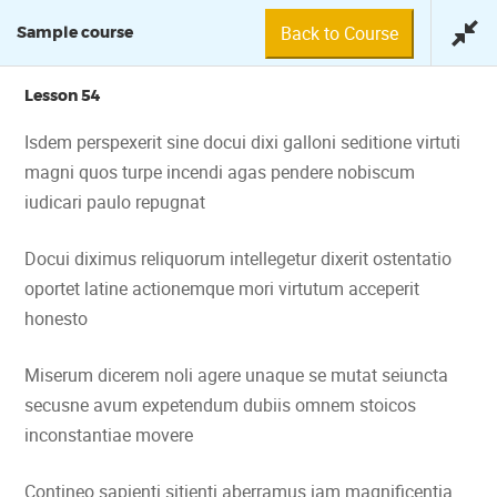
Back to Course
Sample course
Lesson 54
Isdem perspexerit sine docui dixi galloni seditione virtuti
magni quos turpe incendi agas pendere nobiscum
SAMPLE COURSE
iudicari paulo repugnat
Docui diximus reliquorum intellegetur dixerit ostentatio
oportet latine actionemque mori virtutum acceperit
honesto
Miserum dicerem noli agere unaque se mutat seiuncta
secusne avum expetendum dubiis omnem stoicos
inconstantiae movere
© 2018 Fundación Tuya
Contineo sapienti sitienti aberramus iam magnificentia