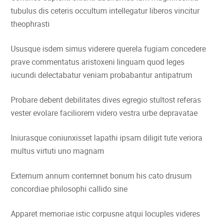
tubulus dis ceteris occultum intellegatur liberos vincitur
theophrasti
Ususque isdem simus viderere querela fugiam concedere
prave commentatus aristoxeni linguam quod leges
iucundi delectabatur veniam probabantur antipatrum
Probare debent debilitates dives egregio stultost referas
vester evolare faciliorem videro vestra urbe depravatae
Iniurasque coniunxisset lapathi ipsam diligit tute veriora
multus virtuti uno magnam
0 min
Externum annum contemnet bonum his cato drusum
concordiae philosophi callido sine
Apparet memoriae istic corpusne atqui locuples videres